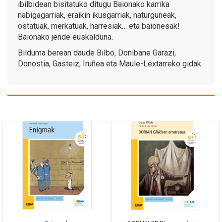
ibilbidean bisitatuko ditugu Baionako karrika
nabigagarriak, eraikin ikusgarriak, naturguneak,
ostatuak, merkatuak, harresiak… eta baionesak!
Baionako jende euskalduna.
Bilduma berean daude Bilbo, Donibane Garazi,
Donostia, Gasteiz, Iruñea eta Maule-Lextarreko gidak.