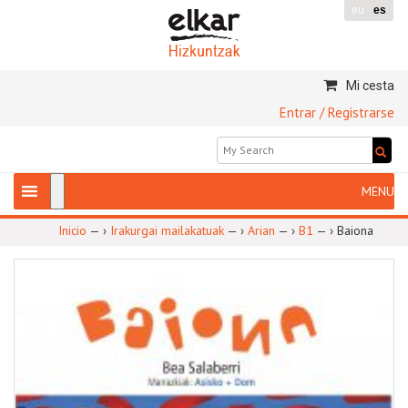
eu
es
Mi cesta
Entrar / Registrarse
Inicio
— ›
Irakurgai mailakatuak
— ›
Arian
— ›
B1
— ›
Baiona