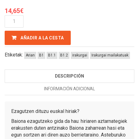
14,65
€
Baiona
Cantidad
AÑADIR A LA CESTA
Etiketak:
Arian
B1
B1.1
B1.2
irakurgai
Irakurgai mailakatuak
DESCRIPCIÓN
INFORMACIÓN ADICIONAL
Ezagutzen dituzu euskal hiriak?
Baiona ezagutzeko gida da hau: hiriaren aztarnategiek
erakusten duten antzinako Baiona zaharrean hasi eta
egun sortzen ari diren auzo berrietaraino. Asteburuko