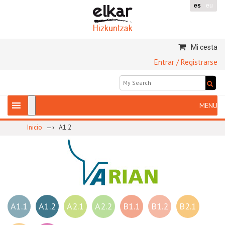
es
eu
Mi cesta
Entrar / Registrarse
—›
Inicio
A1.2
A1.1
A1.2
A2.1
A2.2
B1.1
B1.2
B2.1