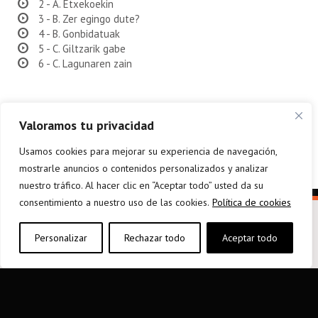
2 - A. Etxekoekin
3 - B. Zer egingo dute?
4 - B. Gonbidatuak
5 - C. Giltzarik gabe
6 - C. Lagunaren zain
Valoramos tu privacidad
Usamos cookies para mejorar su experiencia de navegación,
mostrarle anuncios o contenidos personalizados y analizar
nuestro tráfico. Al hacer clic en “Aceptar todo” usted da su
consentimiento a nuestro uso de las cookies.
Política de cookies
Personalizar
Rechazar todo
Aceptar todo
elkarargitaletxea@elkar.eus
943 310 267
Haizpea Poligonoa, 1. 20150 Aduna.