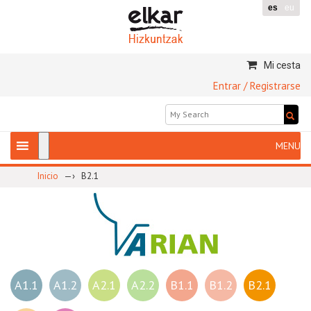
es
eu
Mi cesta
Entrar / Registrarse
—›
Inicio
B2.1
A1.1
A1.2
A2.1
A2.2
B1.1
B1.2
B2.1