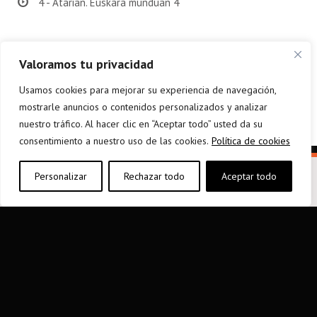
4 - Atarian. Euskara munduan 4
Valoramos tu privacidad
Usamos cookies para mejorar su experiencia de navegación,
mostrarle anuncios o contenidos personalizados y analizar
nuestro tráfico. Al hacer clic en “Aceptar todo” usted da su
consentimiento a nuestro uso de las cookies.
Política de cookies
Personalizar
Rechazar todo
Aceptar todo
elkarargitaletxea@elkar.eus
943 310 267
Haizpea Poligonoa, 1. 20150 Aduna.
Aviso legal