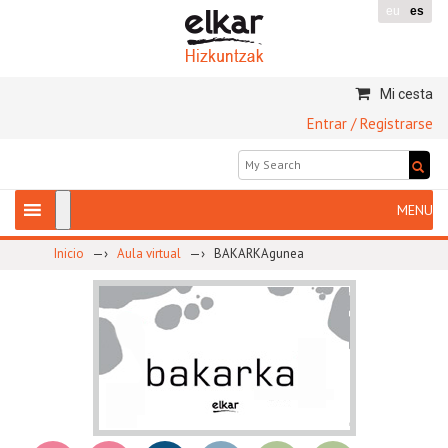
eu
es
Mi cesta
Entrar / Registrarse
—›
—›
Inicio
Aula virtual
BAKARKAgunea