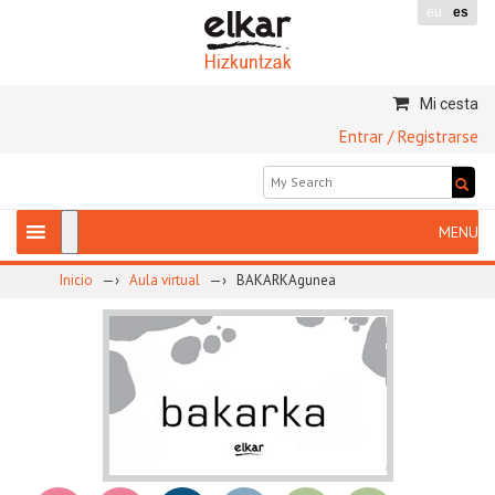
eu
es
Mi cesta
Entrar / Registrarse
—›
—›
Inicio
Aula virtual
BAKARKAgunea