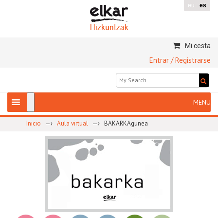
eu
es
Mi cesta
Entrar / Registrarse
—›
—›
Inicio
Aula virtual
BAKARKAgunea