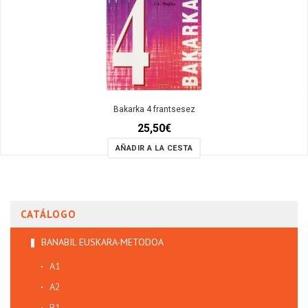
Bakarka 4 frantsesez
25,50
€
AÑADIR A LA CESTA
CATÁLOGO
BANABIL EUSKARA-METODOA
A1
A2
B1