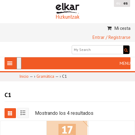
eu
es
Mi cesta
Entrar / Registrarse
Inicio
— ›
Gramática
— ›
C1
C1
Mostrando los 4 resultados