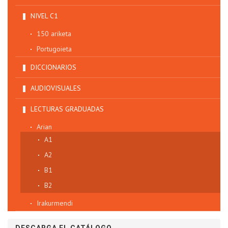
NIVEL C1
150 ariketa
Portugoieta
DICCIONARIOS
AUDIOVISUALES
LECTURAS GRADUADAS
Arian
A1
A2
B1
B2
Irakurmendi
DESCARGA EL CATÁLOGO