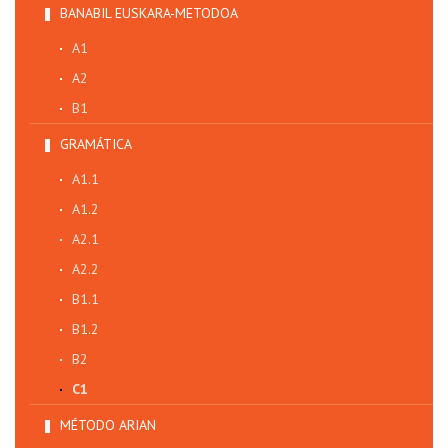
BANABIL EUSKARA-METODOA
A1
A2
B1
GRAMÁTICA
A1.1
A1.2
A2.1
A2.2
B1.1
B1.2
B2
C1
MÉTODO ARIAN