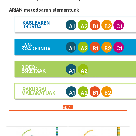
ARIAN metodoaren elementuak
IKASLEAREN
A1
A2
B1
B2
C1
LIBURUA
LAN-
A1
A2
B1
B2
C1
KOADERNOA
BIDEO-
A1
A2
ESKETXAK
IRAKURGAI
A1
A2
B1
B2
MAILAKATUAK
ARIAN