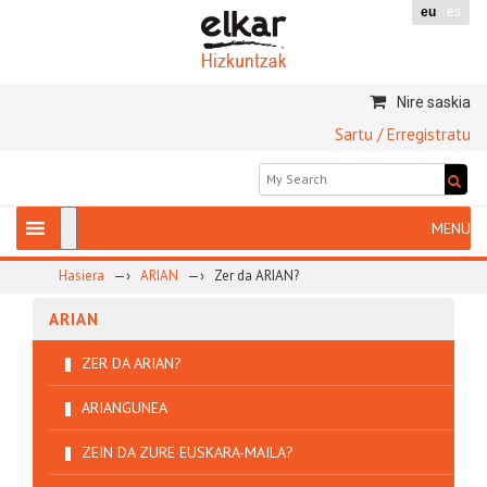
eu
es
Nire saskia
Sartu / Erregistratu
—›
—›
Hasiera
ARIAN
Zer da ARIAN?
ARIAN
ZER DA ARIAN?
ARIANGUNEA
ZEIN DA ZURE EUSKARA-MAILA?