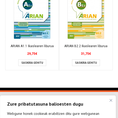
ARIAN A1.1 Ikaslearen liburua
ARIAN B2.2 Ikaslearen liburua
29,75
€
31,75
€
SASKIRA GEHITU
SASKIRA GEHITU
Zure pribatutasuna balioesten dugu
Webgune honek cookieak erabiltzen ditu gure webgunean