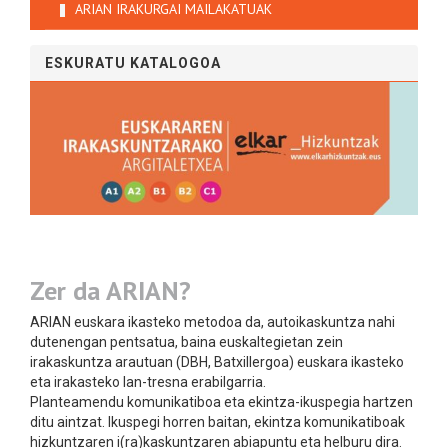
ARIAN IRAKURGAI MAILAKATUAK
ESKURATU KATALOGOA
Zer da ARIAN?
ARIAN euskara ikasteko metodoa da, autoikaskuntza nahi
dutenengan pentsatua, baina euskaltegietan zein
irakaskuntza arautuan (DBH, Batxillergoa) euskara ikasteko
eta irakasteko lan-tresna erabilgarria.
Planteamendu komunikatiboa eta ekintza-ikuspegia hartzen
ditu aintzat. Ikuspegi horren baitan, ekintza komunikatiboak
hizkuntzaren i(ra)kaskuntzaren abiapuntu eta helburu dira.