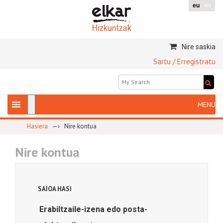
eu
es
Nire saskia
Sartu / Erregistratu
—›
Hasiera
Nire kontua
Nire kontua
SAIOA HASI
Erabiltzaile-izena edo posta-