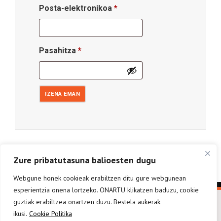
Beharrezkoa
Posta-elektronikoa
*
Beharrezkoa
Pasahitza
*
IZENA EMAN
Zure pribatutasuna balioesten dugu
Webgune honek cookieak erabiltzen ditu gure webgunean
esperientzia onena lortzeko. ONARTU klikatzen baduzu, cookie
guztiak erabiltzea onartzen duzu. Bestela aukerak
ikusi.
Cookie Politika