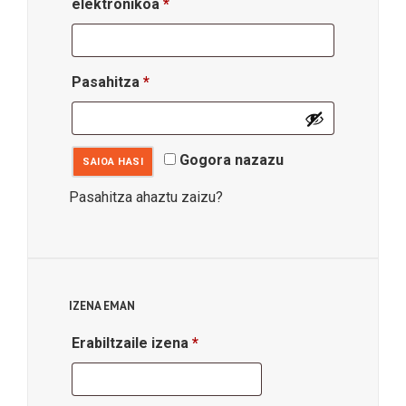
Beharrezkoa
elektronikoa
*
Beharrezkoa
Pasahitza
*
Gogora nazazu
SAIOA HASI
Pasahitza ahaztu zaizu?
IZENA EMAN
Beharrezkoa
Erabiltzaile izena
*