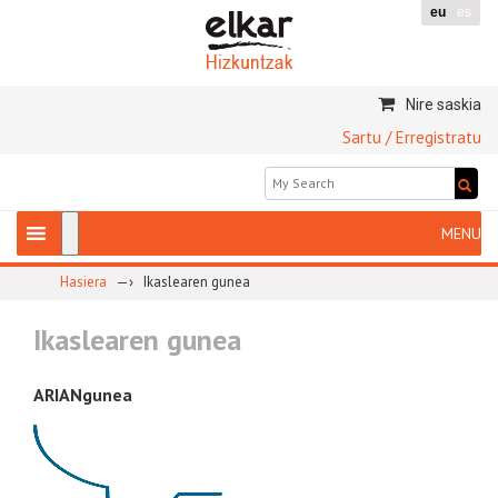
eu
es
Nire saskia
Sartu / Erregistratu
—›
Hasiera
Ikaslearen gunea
Ikaslearen gunea
ARIANgunea