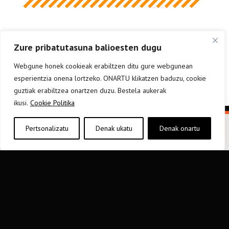
Zure pribatutasuna balioesten dugu
Webgune honek cookieak erabiltzen ditu gure webgunean
esperientzia onena lortzeko. ONARTU klikatzen baduzu, cookie
guztiak erabiltzea onartzen duzu. Bestela aukerak
ikusi.
Cookie Politika
Pertsonalizatu
Denak ukatu
Denak onartu
elkarargitaletxea@elkar.eus
943 310 267
Haizpea Poligonoa, 1. 20150 Aduna.
Baldintza orokorrak