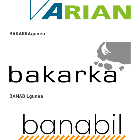
BAKARKAgunea
BANABILgunea