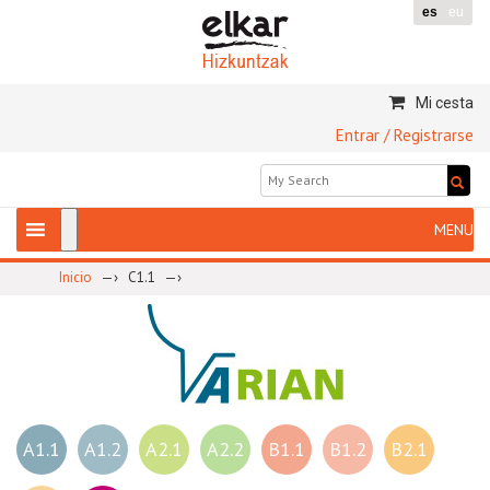
es
eu
Mi cesta
Entrar / Registrarse
—›
—›
Inicio
C1.1
A1.1
A1.2
A2.1
A2.2
B1.1
B1.2
B2.1