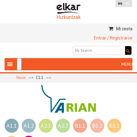
es
eu
Mi cesta
Entrar / Registrarse
—›
—›
Inicio
C1.1
A1.1
A1.2
A2.1
A2.2
B1.1
B1.2
B2.1