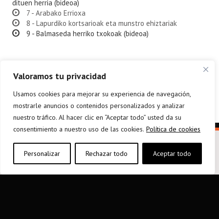
dituen herria (bideoa)
7 - Arabako Errioxa
8 - Lapurdiko kortsarioak eta munstro ehiztariak
9 - Balmaseda herriko txokoak (bideoa)
Valoramos tu privacidad
Usamos cookies para mejorar su experiencia de navegación,
mostrarle anuncios o contenidos personalizados y analizar
nuestro tráfico. Al hacer clic en “Aceptar todo” usted da su
consentimiento a nuestro uso de las cookies.
Política de cookies
Personalizar
Rechazar todo
Aceptar todo
elkarargitaletxea@elkar.eus
943 310 267
Haizpea Poligonoa, 1. 20150 Aduna.