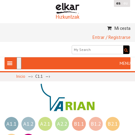
es
eu
Mi cesta
Entrar / Registrarse
—›
—›
Inicio
C1.1
A1.1
A1.2
A2.1
A2.2
B1.1
B1.2
B2.1