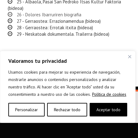
25 - Albaola, Pasai San Pedroko Itsas Kultur Faktoria
(bideoa)
26 - Dolores Ibarruriren biografia
27 - Gerraostea: Errazionamendua (bideoa)
28 - Gerraostea: Errotak itxita (bideoa)
29 - Neskatoak dokumentala. Trailerra (bideoa)
Valoramos tu privacidad
Usamos cookies para mejorar su experiencia de navegación,
mostrarle anuncios o contenidos personalizados y analizar
nuestro tráfico. Al hacer clic en “Aceptar todo” usted da su
consentimiento a nuestro uso de las cookies.
Política de cookies
Personalizar
Rechazar todo
Aceptar todo
elkarargitaletxea@elkar.eus
943 310 267
Haizpea Poligonoa, 1. 20150 Aduna.