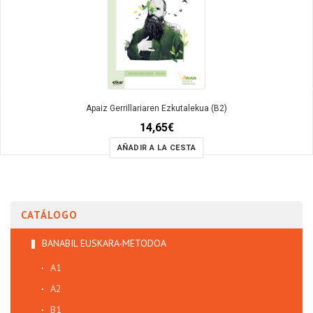
Apaiz Gerrillariaren Ezkutalekua (B2)
14,65
€
AÑADIR A LA CESTA
CATÁLOGO
BANABIL EUSKARA-METODOA
A1
A2
B1