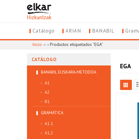
Catálogo
ARIAN
BANABIL
Grama
Inicio
— ›
Productos etiquetados “EGA”
CATÁLOGO
EGA
BANABIL EUSKARA-METODOA
A1
A2
B1
GRAMÁTICA
A1.1
A1.2