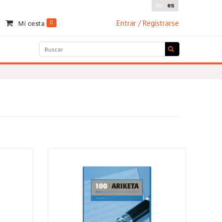
eu
es
Entrar / Registrarse
0
Mi cesta