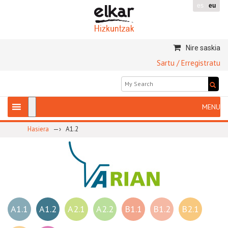
es
eu
Nire saskia
Sartu / Erregistratu
—›
Hasiera
A1.2
A1.1
A1.2
A2.1
A2.2
B1.1
B1.2
B2.1