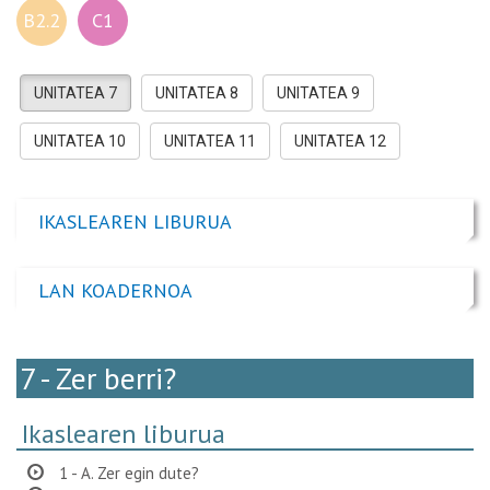
B2.2
C1
UNITATEA 7
UNITATEA 8
UNITATEA 9
UNITATEA 10
UNITATEA 11
UNITATEA 12
IKASLEAREN LIBURUA
LAN KOADERNOA
7 - Zer berri?
Ikaslearen liburua
1 - A. Zer egin dute?