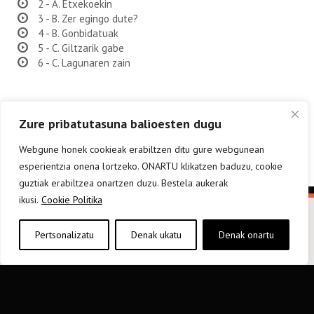
2 - A. Etxekoekin
3 - B. Zer egingo dute?
4 - B. Gonbidatuak
5 - C. Giltzarik gabe
6 - C. Lagunaren zain
Zure pribatutasuna balioesten dugu
Webgune honek cookieak erabiltzen ditu gure webgunean
esperientzia onena lortzeko. ONARTU klikatzen baduzu, cookie
guztiak erabiltzea onartzen duzu. Bestela aukerak
ikusi.
Cookie Politika
Pertsonalizatu
Denak ukatu
Denak onartu
elkarargitaletxea@elkar.eus
943 310 267
Haizpea Poligonoa, 1. 20150 Aduna.