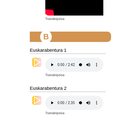
Transkripzioa
B
Euskarabentura 1
Transkripzioa
Euskarabentura 2
Transkripzioa