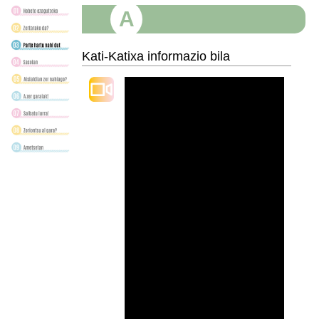
A
Kati-Katixa informazio bila