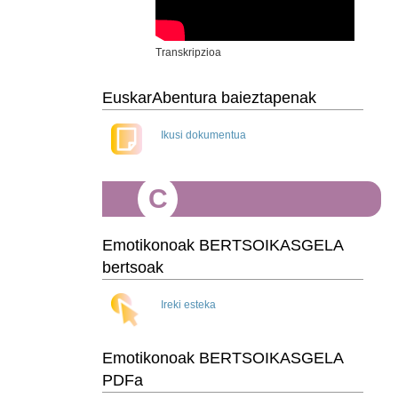
Transkripzioa
EuskarAbentura baieztapenak
Ikusi dokumentua
C
Emotikonoak BERTSOIKASGELA
bertsoak
Ireki esteka
Emotikonoak BERTSOIKASGELA
PDFa