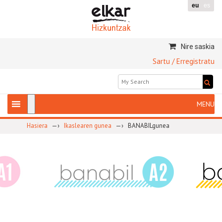
eu
es
Nire saskia
Sartu / Erregistratu
—›
—›
Hasiera
Ikaslearen gunea
BANABILgunea