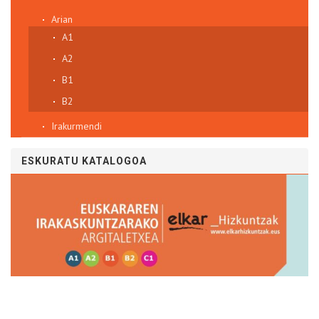
Arian
A1
A2
B1
B2
Irakurmendi
ESKURATU KATALOGOA