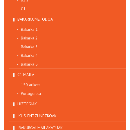
C1
BAKARKA METODOA
Bakarka 1
Bakarka 2
Bakarka 3
Bakarka 4
Bakarka 5
C1 MAILA
150 ariketa
Portugoieta
HIZTEGIAK
IKUS-ENTZUNEZKOAK
IRAKURGAI MAILAKATUAK