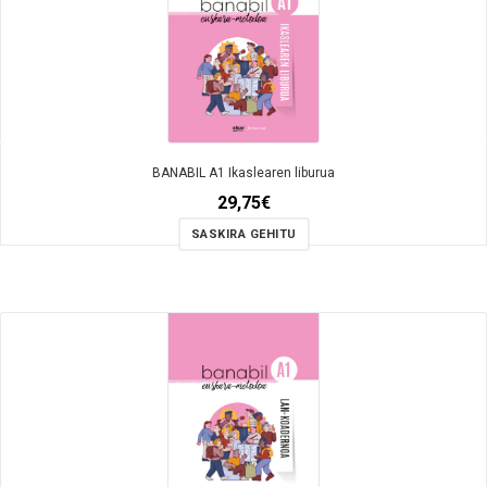
BANABIL A1 Ikaslearen liburua
29,75
€
SASKIRA GEHITU