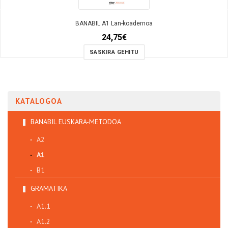
BANABIL A1 Lan-koadernoa
24,75
€
SASKIRA GEHITU
KATALOGOA
BANABIL EUSKARA-METODOA
A2
A1
B1
GRAMATIKA
A1.1
A1.2