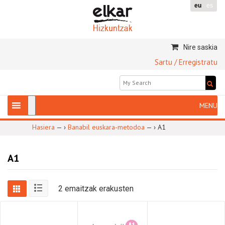
eu
es
Nire saskia
Sartu / Erregistratu
Hasiera
— ›
Banabil euskara-metodoa
— ›
A1
A1
2 emaitzak erakusten