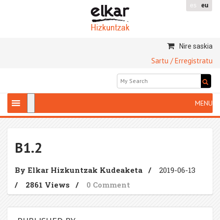
es
eu
Nire saskia
Sartu / Erregistratu
B1.2
By Elkar Hizkuntzak Kudeaketa
/
2019-06-13
/
2861 Views
/
0 Comment