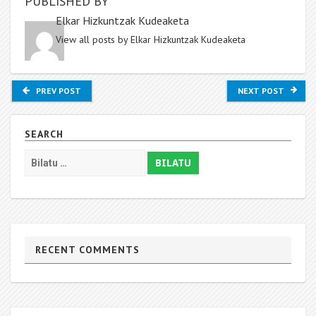
PUBLISHED BY
Elkar Hizkuntzak Kudeaketa
View all posts by Elkar Hizkuntzak Kudeaketa
PREV POST
NEXT POST
SEARCH
BILATU:
RECENT COMMENTS