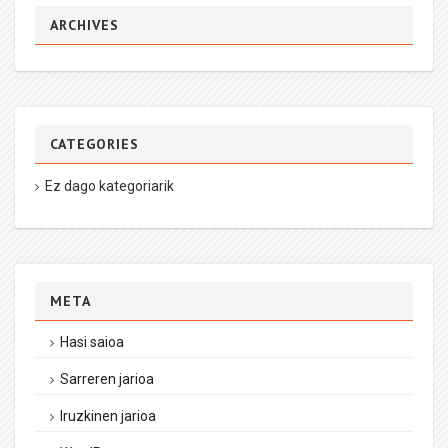
ARCHIVES
CATEGORIES
Ez dago kategoriarik
META
Hasi saioa
Sarreren jarioa
Iruzkinen jarioa