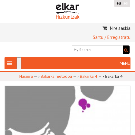
eu
es
Nire saskia
Sartu / Erregistratu
Hasiera
— ›
Bakarka metodoa
— ›
Bakarka 4
— ›
Bakarka 4