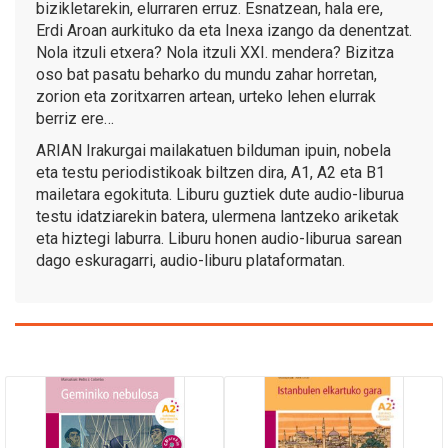
bizikletarekin, elurraren erruz. Esnatzean, hala ere,
Erdi Aroan aurkituko da eta Inexa izango da denentzat.
Nola itzuli etxera? Nola itzuli XXI. mendera? Bizitza
oso bat pasatu beharko du mundu zahar horretan,
zorion eta zoritxarren artean, urteko lehen elurrak
berriz ere…
ARIAN Irakurgai mailakatuen bilduman ipuin, nobela
eta testu periodistikoak biltzen dira, A1, A2 eta B1
mailetara egokituta. Liburu guztiek dute audio-liburua
testu idatziarekin batera, ulermena lantzeko ariketak
eta hiztegi laburra. Liburu honen audio-liburua sarean
dago eskuragarri, audio-liburu plataformatan.