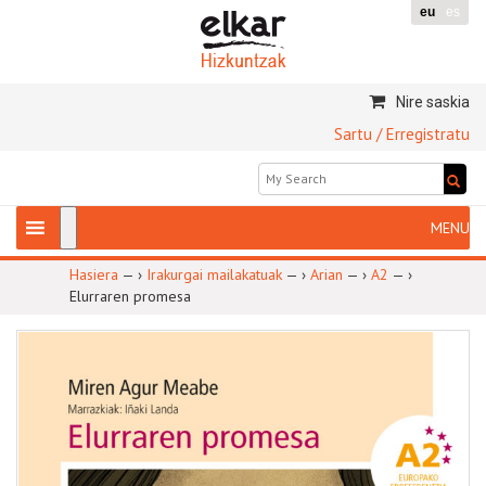
eu
es
Nire saskia
Sartu / Erregistratu
Hasiera
— ›
Irakurgai mailakatuak
— ›
Arian
— ›
A2
— ›
Elurraren promesa