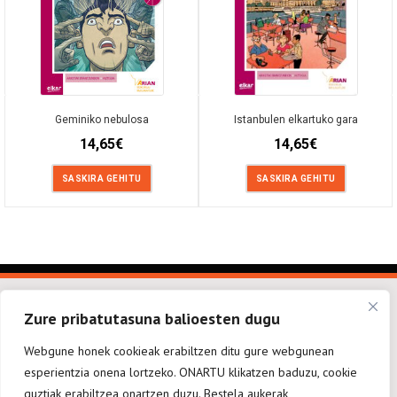
Geminiko nebulosa
Istanbulen elkartuko gara
14,65
€
14,65
€
SASKIRA GEHITU
SASKIRA GEHITU
Zure pribatutasuna balioesten dugu
Webgune honek cookieak erabiltzen ditu gure webgunean
esperientzia onena lortzeko. ONARTU klikatzen baduzu, cookie
elkarargitaletxea@elkar.eus
943 310 267
Haizpea Poligonoa, 1. 20150 Aduna.
guztiak erabiltzea onartzen duzu. Bestela aukerak