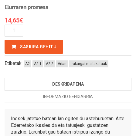
Elurraren promesa
14,65
€
Elurraren
Promesa
Kantitatea
SASKIRA GEHITU
Etiketak:
A2
A2.1
A2.2
Arian
Irakurgai mailakatuak
DESKRIBAPENA
INFORMAZIO GEHIGARRIA
Inesek jatetxe batean lan egiten du asteburuetan. Arte
Ederretako ikaslea da eta tatuajeak gustatzen
zaizkio. Larunbat gau batean istripua izango du