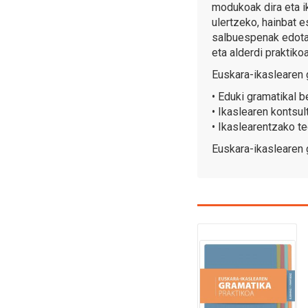
modukoak dira eta i
ulertzeko, hainbat es
salbuespenak edota 
eta alderdi praktiko
Euskara-ikaslearen 
• Eduki gramatikal b
• Ikaslearen kontsul
• Ikaslearentzako te
Euskara-ikaslearen 