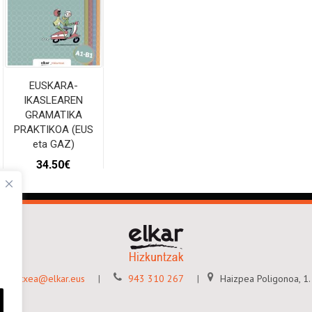
EUSKARA-
IKASLEAREN
GRAMATIKA
PRAKTIKOA (EUS
eta GAZ)
34,50
€
SASKIRA GEHITU
gitaletxea@elkar.eus
943 310 267
Haizpea Poligonoa, 1