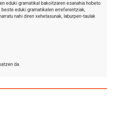
 den eduki gramatikal bakoitzaren esanahia hobeto
ten beste eduki gramatikalen erreferentziak,
rratu nahi diren xehetasunak, laburpen-taulak
satzen da.