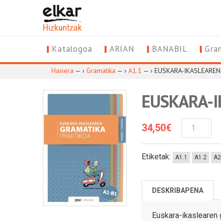
Katalogoa
ARIAN
BANABIL
Gra
Hasiera
— ›
Gramatika
— ›
A1.1
— ›
EUSKARA-IKASLEAREN 
EUSKARA-I
34,50
€
EUSKARA-
IKASLEARE
GRAMATIK
Etiketak:
PRAKTIKOA
A1.1
A1.2
A2
(EUS
Eta
FR)
DESKRIBAPENA
Kantitatea
Euskara-ikaslearen g