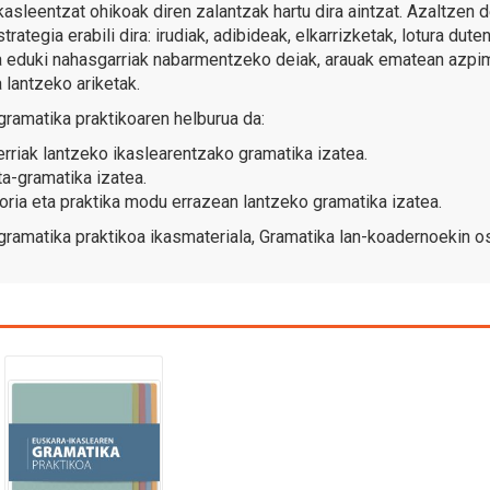
kasleentzat ohikoak diren zalantzak hartu dira aintzat. Azaltzen
trategia erabili dira: irudiak, adibideak, elkarrizketak, lotura du
eduki nahasgarriak nabarmentzeko deiak, arauak ematean azpima
a lantzeko ariketak.
gramatika praktikoaren helburua da:
erriak lantzeko ikaslearentzako gramatika izatea.
ta-gramatika izatea.
oria eta praktika modu errazean lantzeko gramatika izatea.
gramatika praktikoa ikasmateriala, Gramatika lan-koadernoekin o