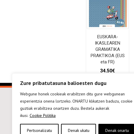
EUSKARA-
IKASLEAREN
GRAMATIKA
PRAKTIKOA (EUS
eta FR)
34,50
€
Zure pribatutasuna balioesten dugu
SASKIRA GEHITU
Webgune honek cookieak erabiltzen ditu gure webgunean
esperientzia onena lortzeko. ONARTU klikatzen baduzu, cookie
guztiak erabiltzea onartzen duzu. Bestela aukerak
ikusi.
Cookie Politika
elkarar
Pertsonalizatu
Denak ukatu
Denak onartu