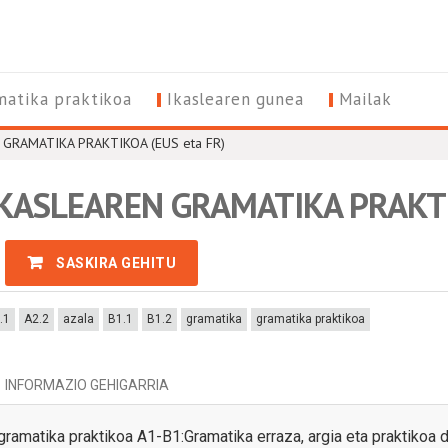
matika praktikoa
Ikaslearen gunea
Mailak
GRAMATIKA PRAKTIKOA (EUS eta FR)
KASLEAREN GRAMATIKA PRAKTIK
SASKIRA GEHITU
N
A
.1
A2.2
azala
B1.1
B1.2
gramatika
gramatika praktikoa
INFORMAZIO GEHIGARRIA
ramatika praktikoa A1-B1:Gramatika erraza, argia eta praktikoa d