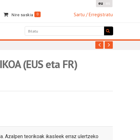
eu
es
Sartu / Erregistratu
0
Nire saskia
OA (EUS eta FR)
a. Azalpen teorikoak ikasleek erraz ulertzeko