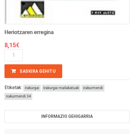
Heriotzaren erregina
8,15
€
Heriotzaren
Erregina
Kantitatea
SASKIRA GEHITU
Etiketak:
irakurgai
Irakurgai mailakatuak
irakurmendi
irakurmendi 34
INFORMAZIO GEHIGARRIA