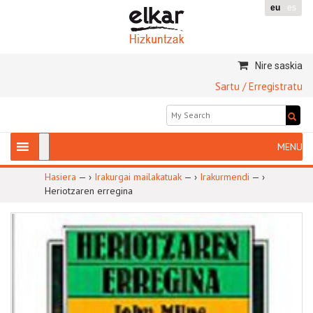
eu
es
Nire saskia
Sartu / Erregistratu
Hasiera
— ›
Irakurgai mailakatuak
— ›
Irakurmendi
— ›
Heriotzaren erregina