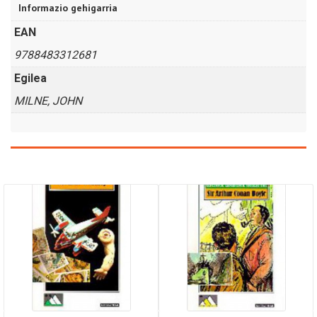
Informazio gehigarria
EAN
9788483312681
Egilea
MILNE, JOHN