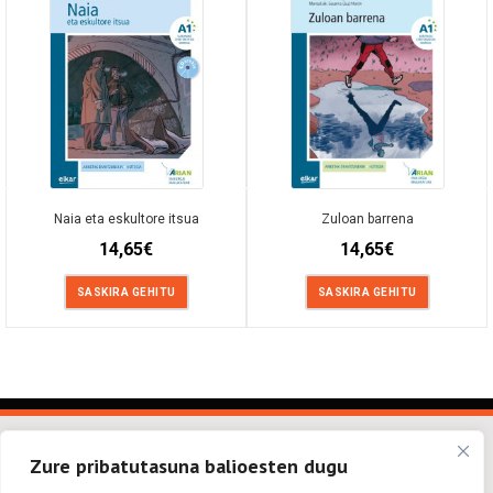
Naia eta eskultore itsua
Zuloan barrena
14,65
€
14,65
€
SASKIRA GEHITU
SASKIRA GEHITU
Zure pribatutasuna balioesten dugu