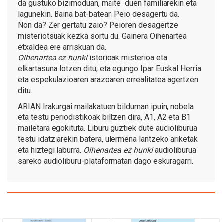
da gustuko bizimoduan, maite duen familiarekin eta
lagunekin. Baina bat-batean Peio desagertu da.
Non da? Zer gertatu zaio? Peioren desagertze
misteriotsuak kezka sortu du. Gainera Oihenartea
etxaldea ere arriskuan da.
Oihenartea ez hunki
istorioak misterioa eta
elkartasuna lotzen ditu, eta egungo Ipar Euskal Herria
eta espekulazioaren arazoaren errealitatea agertzen
ditu.
ARIAN Irakurgai mailakatuen bilduman ipuin, nobela
eta testu periodistikoak biltzen dira, A1, A2 eta B1
mailetara egokituta. Liburu guztiek dute audioliburua
testu idatziarekin batera, ulermena lantzeko ariketak
eta hiztegi laburra.
Oihenartea ez hunki
audioliburua
sareko audioliburu-plataformatan dago eskuragarri.