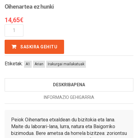
Oihenartea ez hunki
14,65
€
Oihenartea
Ez
Hunki
SASKIRA GEHITU
Kantitatea
Etiketak:
A1
Arian
Irakurgai mailakatuak
DESKRIBAPENA
INFORMAZIO GEHIGARRIA
Peiok Oihenartea etxaldean du bizitokia eta lana.
Maite du laborari-lana, lurra, natura eta Baigorriko
bizimodua. Bere ametsa da horrela bizitzea: zoriontsu