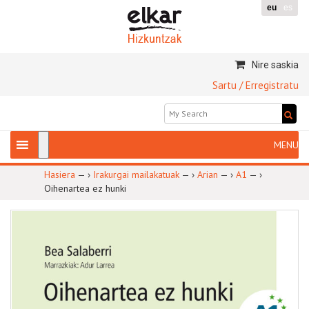
eu
es
Nire saskia
Sartu / Erregistratu
Hasiera
— ›
Irakurgai mailakatuak
— ›
Arian
— ›
A1
— ›
Oihenartea ez hunki