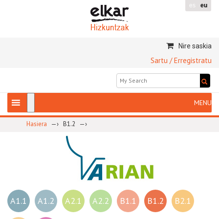
es
eu
Nire saskia
Sartu / Erregistratu
—›
—›
Hasiera
B1.2
A1.1
A1.2
A2.1
A2.2
B1.1
B1.2
B2.1