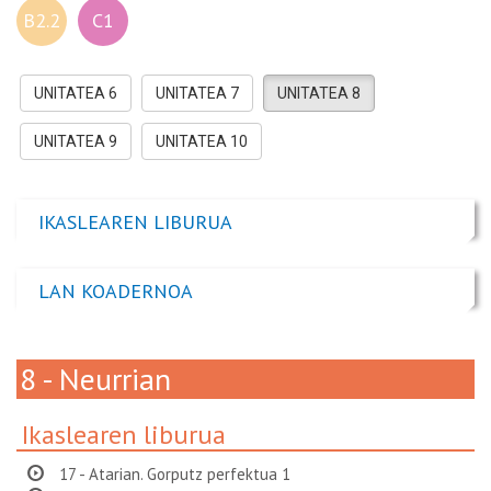
B2.2
C1
UNITATEA 6
UNITATEA 7
UNITATEA 8
UNITATEA 9
UNITATEA 10
IKASLEAREN LIBURUA
LAN KOADERNOA
8 - Neurrian
Ikaslearen liburua
17 - Atarian. Gorputz perfektua 1