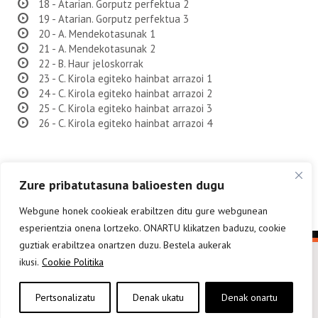
18 - Atarian. Gorputz perfektua 2
19 - Atarian. Gorputz perfektua 3
20 - A. Mendekotasunak 1
21 - A. Mendekotasunak 2
22 - B. Haur jeloskorrak
23 - C. Kirola egiteko hainbat arrazoi 1
24 - C. Kirola egiteko hainbat arrazoi 2
25 - C. Kirola egiteko hainbat arrazoi 3
26 - C. Kirola egiteko hainbat arrazoi 4
Zure pribatutasuna balioesten dugu
Webgune honek cookieak erabiltzen ditu gure webgunean
esperientzia onena lortzeko. ONARTU klikatzen baduzu, cookie
guztiak erabiltzea onartzen duzu. Bestela aukerak
ikusi.
Cookie Politika
Pertsonalizatu
Denak ukatu
Denak onartu
elkarargitaletxea@elkar.eus
943 310 267