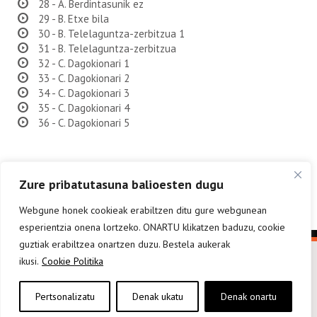
28 - A. Berdintasunik ez
29 - B. Etxe bila
30 - B. Telelaguntza-zerbitzua 1
31 - B. Telelaguntza-zerbitzua
32 - C. Dagokionari 1
33 - C. Dagokionari 2
34 - C. Dagokionari 3
35 - C. Dagokionari 4
36 - C. Dagokionari 5
Zure pribatutasuna balioesten dugu
Webgune honek cookieak erabiltzen ditu gure webgunean
esperientzia onena lortzeko. ONARTU klikatzen baduzu, cookie
guztiak erabiltzea onartzen duzu. Bestela aukerak
ikusi.
Cookie Politika
Pertsonalizatu
Denak ukatu
Denak onartu
elkarargitaletxea@elkar.eus
943 310 267