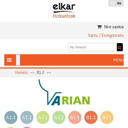
es
eu
Nire saskia
Sartu / Erregistratu
—›
—›
Hasiera
B1.2
A1.1
A1.2
A2.1
A2.2
B1.1
B1.2
B2.1