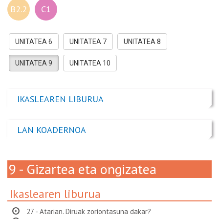
B2.2
C1
UNITATEA 6
UNITATEA 7
UNITATEA 8
UNITATEA 9
UNITATEA 10
IKASLEAREN LIBURUA
LAN KOADERNOA
9 - Gizartea eta ongizatea
Ikaslearen liburua
27 - Atarian. Diruak zoriontasuna dakar?