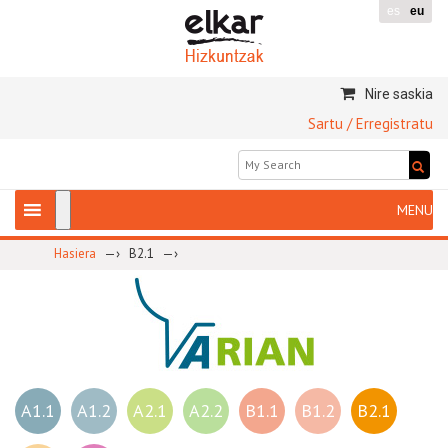
es
eu
Nire saskia
Sartu / Erregistratu
—›
—›
Hasiera
B2.1
A1.1
A1.2
A2.1
A2.2
B1.1
B1.2
B2.1