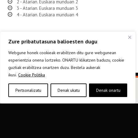
2 - Atarian. Euskara munduan 2
3 - Atarian. Euskara munduan 3
4 - Atarian. Euskara munduan 4
Zure pribatutasuna balioesten dugu
Webgune honek cookieak erabiltzen ditu gure webgunean
esperientzia onena lortzeko. ONARTU klikatzen baduzu, cookie
guztiak erabiltzea onartzen duzu. Bestela aukerak
ikusi.
Cookie Politika
Pertsonalizatu
Denak ukatu
Denak onartu
elkarargitaletxea@elkar.eus
943 310 267
Haizpea Poligonoa, 1. 20150 Aduna.