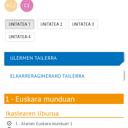
B2.2
C1
UNITATEA 1
UNITATEA 2
UNITATEA 3
UNITATEA 4
ULERMEN TAILERRA
ELKARRERAGINERAKO TAILERRA
1 - Euskara munduan
Ikaslearen liburua
1 - Atarian. Euskara munduan 1