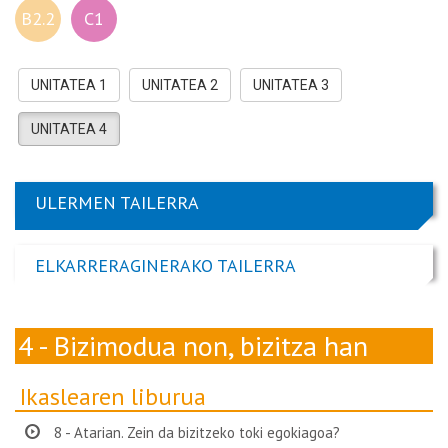
B2.2
C1
UNITATEA 1
UNITATEA 2
UNITATEA 3
UNITATEA 4
ULERMEN TAILERRA
ELKARRERAGINERAKO TAILERRA
4 - Bizimodua non, bizitza han
Ikaslearen liburua
8 - Atarian. Zein da bizitzeko toki egokiagoa?