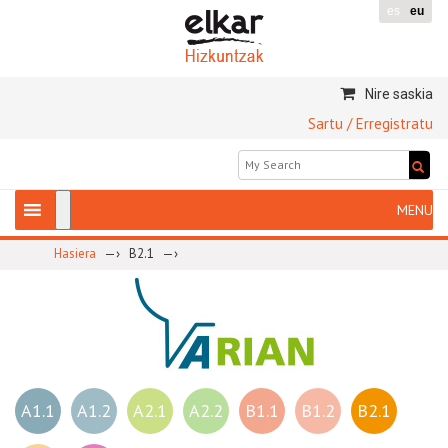
es
eu
Nire saskia
Sartu / Erregistratu
—›
—›
Hasiera
B2.1
A1.1
A1.2
A2.1
A2.2
B1.1
B1.2
B2.1