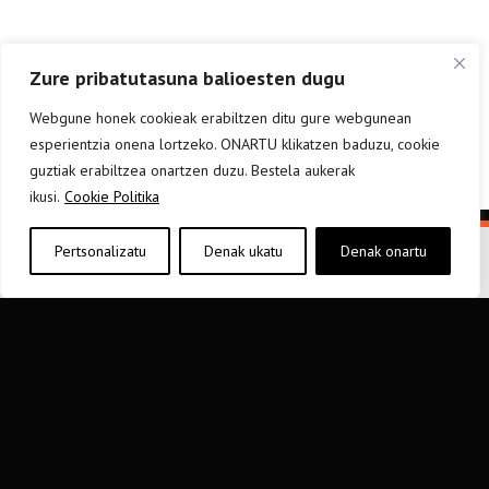
Zure pribatutasuna balioesten dugu
Webgune honek cookieak erabiltzen ditu gure webgunean
esperientzia onena lortzeko. ONARTU klikatzen baduzu, cookie
guztiak erabiltzea onartzen duzu. Bestela aukerak
ikusi.
Cookie Politika
Pertsonalizatu
Denak ukatu
Denak onartu
elkarargitaletxea@elkar.eus
943 310 267
Haizpea Poligonoa, 1. 20150 Aduna.
Baldintza orokorrak