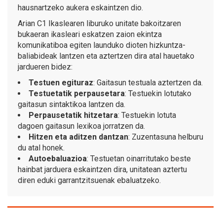
hausnartzeko aukera eskaintzen dio.
Arian C1 Ikaslearen liburuko unitate bakoitzaren
bukaeran ikasleari eskatzen zaion ekintza
komunikatiboa egiten launduko dioten hizkuntza-
baliabideak lantzen eta aztertzen dira atal hauetako
jardueren bidez:
Testuen egituraz
: Gaitasun testuala aztertzen da.
Testuetatik perpausetara
: Testuekin lotutako
gaitasun sintaktikoa lantzen da.
Perpausetatik hitzetara
: Testuekin lotuta
dagoen gaitasun lexikoa jorratzen da.
Hitzen eta aditzen dantzan
: Zuzentasuna helburu
du atal honek.
Autoebaluazioa
: Testuetan oinarritutako beste
hainbat jarduera eskaintzen dira, unitatean aztertu
diren eduki garrantzitsuenak ebaluatzeko.