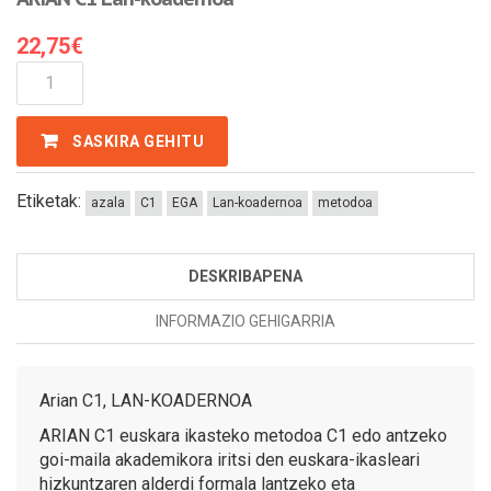
22,75
€
ARIAN
C1
Lan-
SASKIRA GEHITU
Koadernoa
Kantitatea
Etiketak:
azala
C1
EGA
Lan-koadernoa
metodoa
DESKRIBAPENA
INFORMAZIO GEHIGARRIA
Arian C1, LAN-KOADERNOA
ARIAN C1 euskara ikasteko metodoa C1 edo antzeko
goi-maila akademikora iritsi den euskara-ikasleari
hizkuntzaren alderdi formala lantzeko eta