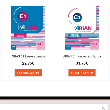
ARIAN C1 Lan-koadernoa
ARIAN C1 Ikaslearen liburua
22,75
€
31,75
€
SASKIRA GEHITU
SASKIRA GEHITU