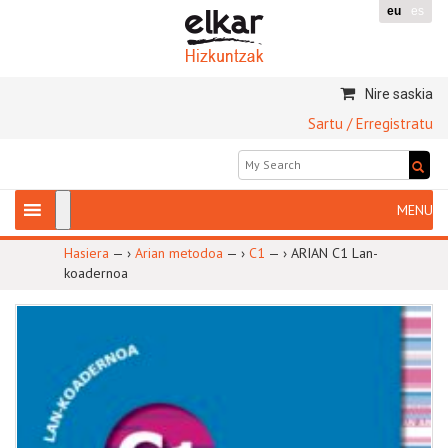
eu
es
Nire saskia
Sartu / Erregistratu
Hasiera
— ›
Arian metodoa
— ›
C1
— ›
ARIAN C1 Lan-
koadernoa