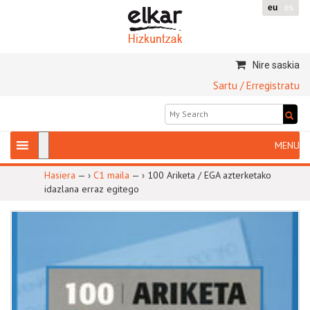
eu
es
Nire saskia
Sartu / Erregistratu
Hasiera
— ›
C1 maila
— ›
100 Ariketa / EGA azterketako
idazlana erraz egitego