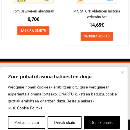
Tom Sawyer-en abenturak
MARATON: Ahleticen historia
ezberdin bat
8,70
€
14,65
€
SASKIRA GEHITU
SASKIRA GEHITU
Zure pribatutasuna balioesten dugu
Webgune honek cookieak erabiltzen ditu gure webgunean
esperientzia onena lortzeko. ONARTU klikatzen baduzu, cookie
elkarargitaletxea@elkar.eus
943 310 267
Haizpea Poligonoa, 1. 20150 Aduna.
guztiak erabiltzea onartzen duzu. Bestela aukerak
ikusi.
Cookie Politika
Pertsonalizatu
Denak ukatu
Denak onartu
Baldintza orokorrak