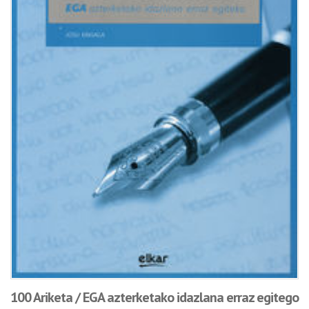
100 Ariketa / EGA azterketako idazlana erraz egitego