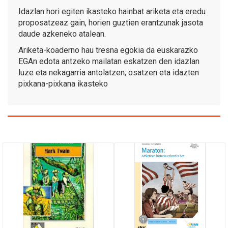
Idazlan hori egiten ikasteko hainbat ariketa eta eredu
proposatzeaz gain, horien guztien erantzunak jasota
daude azkeneko atalean.
Ariketa-koaderno hau tresna egokia da euskarazko
EGAn edota antzeko mailatan eskatzen den idazlan
luze eta nekagarria antolatzen, osatzen eta idazten
pixkana-pixkana ikasteko