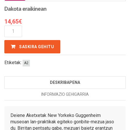
Dakota eraikinean
14,65
€
Dakota
Eraikinean
Kantitatea
SASKIRA GEHITU
Etiketak:
A2
DESKRIBAPENA
INFORMAZIO GEHIGARRIA
Deiene Aketxetak New Yorkeko Guggenheim
museoan lan-praktikak egiteko gonbite-mezua jaso
du. Birritan pentsatu gabe, mezuari baietz erantzun