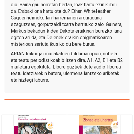
dio. Baina gau horretan bertan, loak hartu ezinik ibili
da. Erabaki ona hartu ote du? Ethan Whitefeather
Guggenheimeko lan-harremanen arduraduna
ezagutzean, gorputzaldi txarra berrituko zaio. Gainera,
Markus bekadun-kidea Dakota eraikinari buruzko lana
egiten ari da, eta Deienek eraikin enigmatikoaren
misterioan sartuta ikusiko du bere burua.
ARIAN Irakurgai mailakatuen bilduman ipuin, nobela
eta testu periodistikoak biltzen dira, A1, A2, B1 eta B2
mailetara egokituta. Liburu guztiek dute audio-liburua
testu idatziarekin batera, ulermena lantzeko ariketak
eta hiztegi laburra.