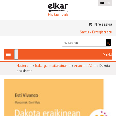
eu
es
Nire saskia
Sartu / Erregistratu
Hasiera
— ›
Irakurgai mailakatuak
— ›
Arian
— ›
A2
— ›
Dakota
eraikinean