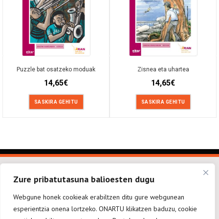
Puzzle bat osatzeko moduak
Zisnea eta uhartea
14,65
€
14,65
€
SASKIRA GEHITU
SASKIRA GEHITU
Zure pribatutasuna balioesten dugu
Webgune honek cookieak erabiltzen ditu gure webgunean
esperientzia onena lortzeko. ONARTU klikatzen baduzu, cookie
elkarargitaletxea@elkar.eus
943 310 267