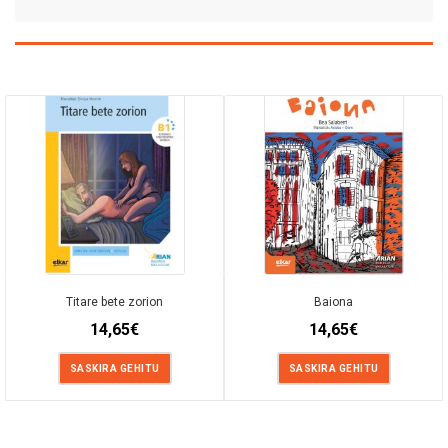
Titare bete zorion
Baiona
14,65
€
14,65
€
SASKIRA GEHITU
SASKIRA GEHITU