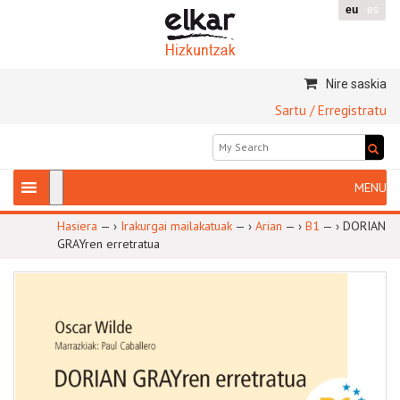
eu
es
Nire saskia
Sartu / Erregistratu
Hasiera
— ›
Irakurgai mailakatuak
— ›
Arian
— ›
B1
— ›
DORIAN
GRAYren erretratua