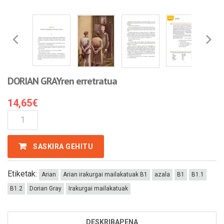
DORIAN GRAYren erretratua
14,65
€
DORIAN
GRAYren
Erretratua
SASKIRA GEHITU
Kantitatea
Etiketak:
Arian
Arian irakurgai mailakatuak B1
azala
B1
B1.1
B1.2
Dorian Gray
Irakurgai mailakatuak
DESKRIBAPENA