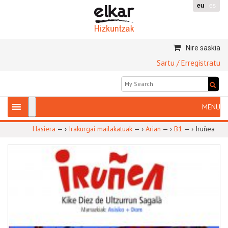
eu
es
Nire saskia
Sartu / Erregistratu
Hasiera
— ›
Irakurgai mailakatuak
— ›
Arian
— ›
B1
— ›
Iruñea