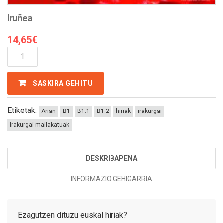
Iruñea
14,65
€
Iruñea
Kantitatea
SASKIRA GEHITU
Etiketak:
Arian
B1
B1.1
B1.2
hiriak
irakurgai
Irakurgai mailakatuak
DESKRIBAPENA
INFORMAZIO GEHIGARRIA
Ezagutzen dituzu euskal hiriak?