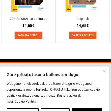
DORIAN GRAYren erretratua
Enigmak
14,65
€
14,65
€
SASKIRA GEHITU
SASKIRA GEHITU
Zure pribatutasuna balioesten dugu
Webgune honek cookieak erabiltzen ditu gure webgunean
esperientzia onena lortzeko. ONARTU klikatzen baduzu, cookie
elkarargitaletxea@elkar.eus
943 310 267
Haizpea Poligonoa, 1. 20150 Aduna.
guztiak erabiltzea onartzen duzu. Bestela aukerak
ikusi.
Cookie Politika