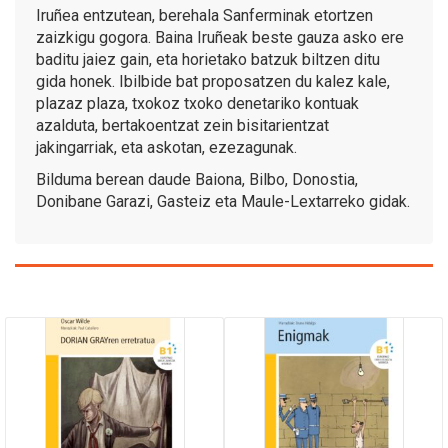
Iruñea entzutean, berehala Sanferminak etortzen
zaizkigu gogora. Baina Iruñeak beste gauza asko ere
baditu jaiez gain, eta horietako batzuk biltzen ditu
gida honek. Ibilbide bat proposatzen du kalez kale,
plazaz plaza, txokoz txoko denetariko kontuak
azalduta, bertakoentzat zein bisitarientzat
jakingarriak, eta askotan, ezezagunak.
Bilduma berean daude Baiona, Bilbo, Donostia,
Donibane Garazi, Gasteiz eta Maule-Lextarreko gidak.