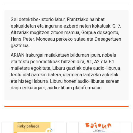
Sei detektibe-istorio labur, Frantziako hainbat
eskualdetan eta ingurune ezberdinetan kokatuak: G. 7,
Altzariak mugitzen zituen mamua, Gorpua desagertu,
Hans Peter, Monceau parkeko sutea eta Desagertuen
gaztelua.
ARIAN Irakurgai mailakatuen bilduman ipuin, nobela
eta testu periodistikoak biltzen dira, A1, A2 eta B1
mailetara egokituta. Liburu guztiek dute audio-liburua
testu idatziarekin batera, ulermena lantzeko ariketak
eta hiztegi laburra. Liburu honen audio-liburua sarean
dago eskuragarri, audio-liburu plataformatan.