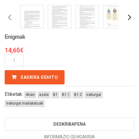
Enigmak
14,65
€
Enigmak
Kantitatea
SASKIRA GEHITU
Etiketak:
Arian
azala
B1
B1.1
B1.2
irakurgai
Irakurgai mailakatuak
DESKRIBAPENA
INFORMAZIO GEHIGARRIA