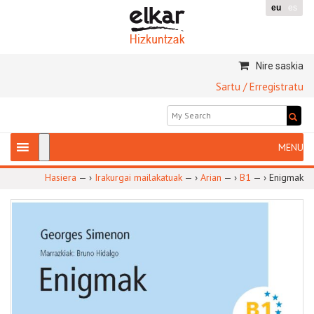
eu
es
Nire saskia
Sartu / Erregistratu
Hasiera
— ›
Irakurgai mailakatuak
— ›
Arian
— ›
B1
— ›
Enigmak