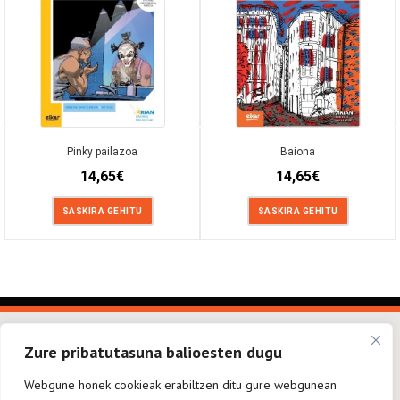
Pinky pailazoa
Baiona
14,65
€
14,65
€
SASKIRA GEHITU
SASKIRA GEHITU
Zure pribatutasuna balioesten dugu
Webgune honek cookieak erabiltzen ditu gure webgunean