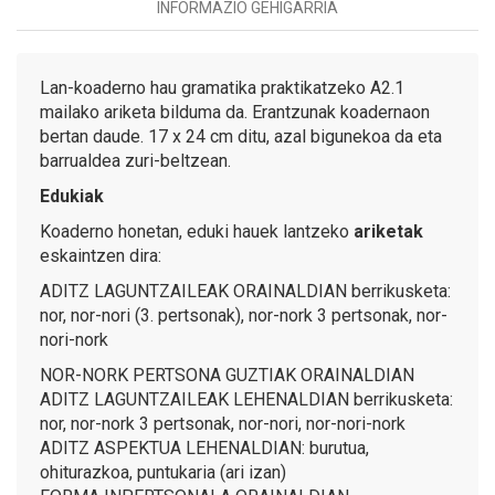
INFORMAZIO GEHIGARRIA
Lan-koaderno hau gramatika praktikatzeko A2.1
mailako ariketa bilduma da. Erantzunak koadernaon
bertan daude. 17 x 24 cm ditu, azal bigunekoa da eta
barrualdea zuri-beltzean.
Edukiak
Koaderno honetan, eduki hauek lantzeko
ariketak
eskaintzen dira:
ADITZ LAGUNTZAILEAK ORAINALDIAN berrikusketa:
nor, nor-nori (3. pertsonak), nor-nork 3 pertsonak, nor-
nori-nork
NOR-NORK PERTSONA GUZTIAK ORAINALDIAN
ADITZ LAGUNTZAILEAK LEHENALDIAN berrikusketa:
nor, nor-nork 3 pertsonak, nor-nori, nor-nori-nork
ADITZ ASPEKTUA LEHENALDIAN: burutua,
ohiturazkoa, puntukaria (ari izan)