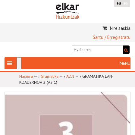
eu
es
Nire saskia
Sartu / Erregistratu
Hasiera
— ›
Gramatika
— ›
A2.1
— ›
GRAMATIKA LAN-
KOADERNOA 3 (A2.1)