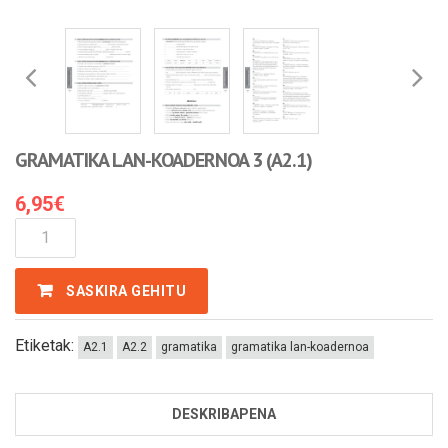
GRAMATIKA LAN-KOADERNOA 3 (A2.1)
6,95
€
GRAMATIKA
LAN-
KOADERNOA
SASKIRA GEHITU
3
(A2.1)
Kantitatea
Etiketak:
A2.1
A2.2
gramatika
gramatika lan-koadernoa
DESKRIBAPENA