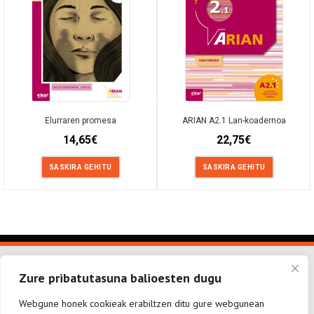
Elurraren promesa
ARIAN A2.1 Lan-koadernoa
14,65
€
22,75
€
SASKIRA GEHITU
SASKIRA GEHITU
Zure pribatutasuna balioesten dugu
Webgune honek cookieak erabiltzen ditu gure webgunean