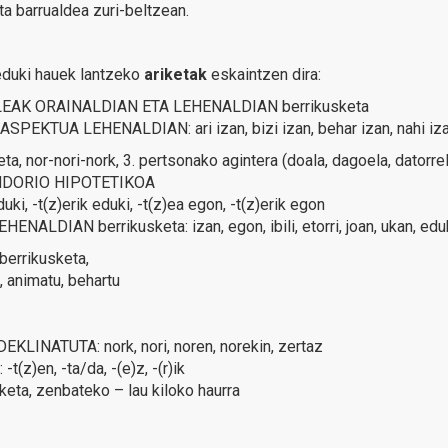
a barrualdea zuri-beltzean.
eduki hauek lantzeko
ariketak
eskaintzen dira:
EAK ORAINALDIAN ETA LEHENALDIAN berrikusketa
EKTUA LEHENALDIAN: ari izan, bizi izan, behar izan, nahi izan, n
a, nor-nori-nork, 3. pertsonako agintera (doala, dagoela, datorre
NDORIO HIPOTETIKOA
ki, -t(z)erik eduki, -t(z)ea egon, -t(z)erik egon
ALDIAN berrikusketa: izan, egon, ibili, etorri, joan, ukan, eduki, 
errikusketa,
, animatu, behartu
LINATUTA: nork, nori, noren, norekin, zertaz
z)en, -ta/da, -(e)z, -(r)ik
eta, zenbateko – lau kiloko haurra