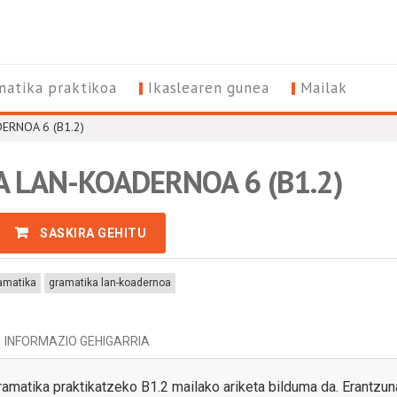
matika praktikoa
Ikaslearen gunea
Mailak
ERNOA 6 (B1.2)
 LAN-KOADERNOA 6 (B1.2)
SASKIRA GEHITU
amatika
gramatika lan-koadernoa
INFORMAZIO GEHIGARRIA
amatika praktikatzeko B1.2 mailako ariketa bilduma da. Erantzun