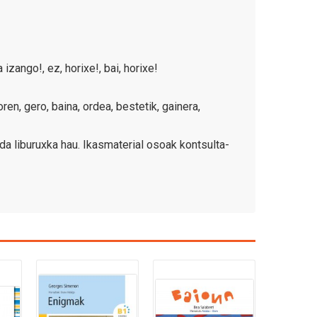
zango!, ez, horixe!, bai, horixe!
n, gero, baina, ordea, bestetik, gainera,
a liburuxka hau. Ikasmaterial osoak kontsulta-