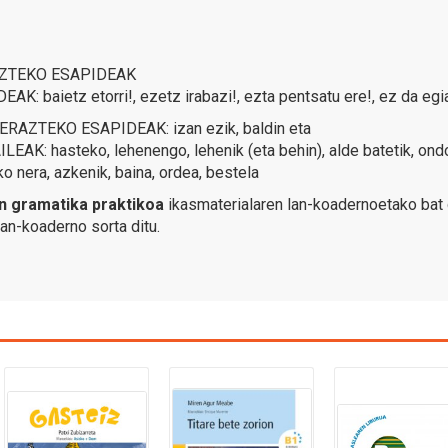
ZTEKO ESAPIDEAK
 baietz etorri!, ezetz irabazi!, ezta pentsatu ere!, ez da egia i
AZTEKO ESAPIDEAK: izan ezik, baldin eta
K: hasteko, lehenengo, lehenik (eta behin), alde batetik, ondore
 nera, azkenik, baina, ordea, bestela
n gramatika praktikoa
ikasmaterialaren lan-koadernoetako bat d
lan-koaderno sorta ditu.