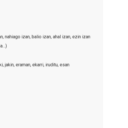
ahiago izan, balio izan, ahal izan, ezin izan
la…)
jakin, eraman, ekarri, iruditu, esan