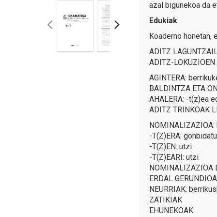
azal bigunekoa da et
Edukiak
Koaderno honetan, 
ADITZ LAGUNTZAIL
ADITZ-LOKUZIOEN ASP
AGINTERA: berrikuket
BALDINTZA ETA O
AHALERA: -t(z)ea edu
ADITZ TRINKOAK LEHEN
NOMINALIZAZIOA: b
-T(Z)ERA: gonbidatu
-T(Z)EN: utzi
-T(Z)EARI: utzi
NOMINALIZAZIOA DEK
ERDAL GERUNDIOA: -t(
NEURRIAK: berrikusk
ZATIKIAK
EHUNEKOAK