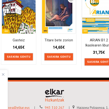
Gasteiz
Titare bete zorion
ARIAN B1.2
Ikaslearen libu
14,65
€
14,65
€
31,75
€
SASKIRA GEHITU
SASKIRA GEHITU
SASKIRA GEHI
gitaletxea@elkar.eus
943 310 267
Haizpea Poligonoa, 1