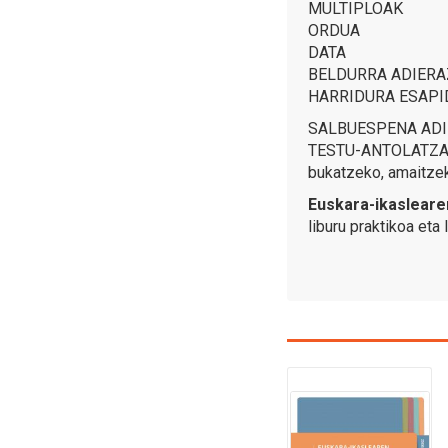
MULTIPLOAK
ORDUA
DATA
BELDURRA ADIERA
HARRIDURA ESAPIDEAK:
SALBUESPENA ADIER
TESTU-ANTOLATZAILEA
bukatzeko, amaitzeko
Euskara-ikasleare
liburu praktikoa eta 