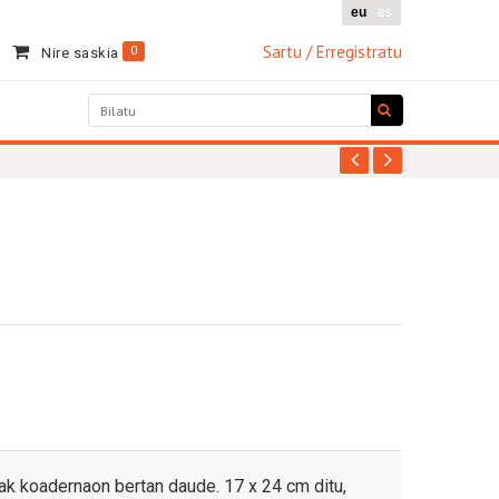
eu
es
Sartu / Erregistratu
0
Nire saskia
ak koadernaon bertan daude. 17 x 24 cm ditu,