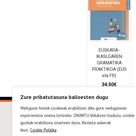
EUSKARA-
IKASLEAREN
GRAMATIKA
PRAKTIKOA (EUS
eta FR)
34,50
€
Zure pribatutasuna balioesten dugu
SASKIRA GEHITU
Webgune honek cookieak erabiltzen ditu gure webgunean
esperientzia onena lortzeko. ONARTU klikatzen baduzu, cookie
guztiak erabiltzea onartzen duzu. Bestela aukerak
ikusi.
Cookie Politika
elkarar