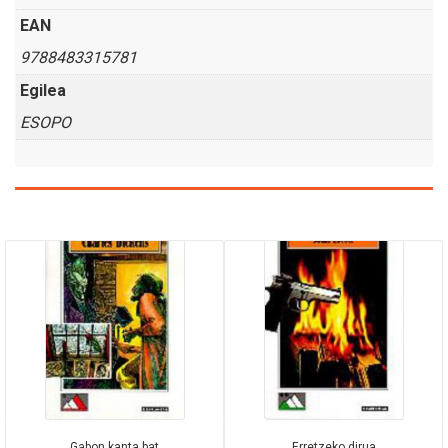
EAN
9788483315781
Egilea
ESOPO
Gabon kanta bat
Erretzeko dirua