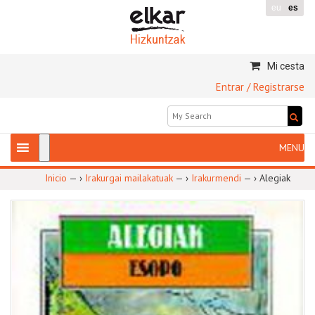
eu
es
Mi cesta
Entrar / Registrarse
Inicio
— ›
Irakurgai mailakatuak
— ›
Irakurmendi
— ›
Alegiak