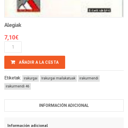
Alegiak
7,10
€
Alegiak
Cantidad
AÑADIR A LA CESTA
Etiketak:
irakurgai
Irakurgai mailakatuak
irakurmendi
irakurmendi 46
INFORMACIÓN ADICIONAL
Información adicional