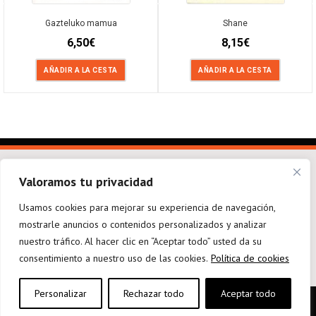
Gazteluko mamua
Shane
6,50
€
8,15
€
AÑADIR A LA CESTA
AÑADIR A LA CESTA
Valoramos tu privacidad
Usamos cookies para mejorar su experiencia de navegación,
mostrarle anuncios o contenidos personalizados y analizar
elkarargitaletxea@elkar.eus
943 310 267
Haizpea Poligonoa, 1. 20150 Aduna.
nuestro tráfico. Al hacer clic en “Aceptar todo” usted da su
consentimiento a nuestro uso de las cookies.
Política de cookies
Personalizar
Rechazar todo
Aceptar todo
Aviso legal