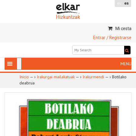
eu
es
Mi cesta
Entrar / Registrarse
Inicio
— ›
Irakurgai mailakatuak
— ›
Irakurmendi
— ›
Botilako
deabrua