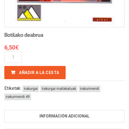
Botilako deabrua
6,50
€
Botilako
Deabrua
Cantidad
AÑADIR A LA CESTA
Etiketak:
irakurgai
Irakurgai mailakatuak
irakurmendi
irakurmendi 49
INFORMACIÓN ADICIONAL