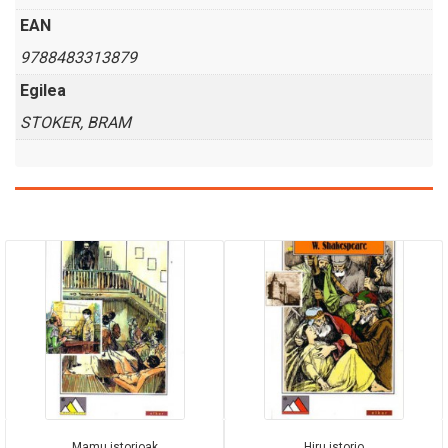
EAN
9788483313879
Egilea
STOKER, BRAM
Mamu istorioak
Hiru istorio