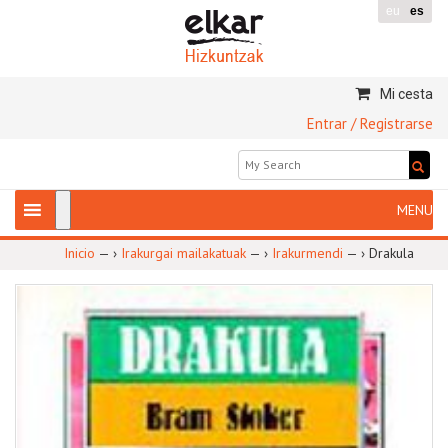
eu
es
Mi cesta
Entrar / Registrarse
Inicio
— ›
Irakurgai mailakatuak
— ›
Irakurmendi
— ›
Drakula