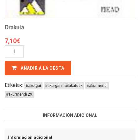
Drakula
7,10
€
Drakula
Cantidad
AÑADIR A LA CESTA
Etiketak:
irakurgai
Irakurgai mailakatuak
irakurmendi
irakurmendi 29
INFORMACIÓN ADICIONAL
Información adicional