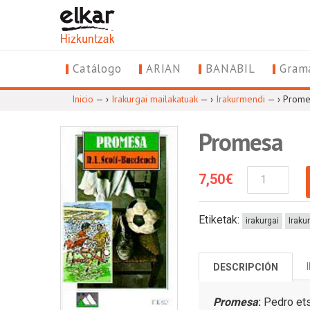
Catálogo
ARIAN
BANABIL
Grama
Inicio
— ›
Irakurgai mailakatuak
— ›
Irakurmendi
— ›
Prome
Promesa
7,50
€
Promesa
Cantidad
Etiketak:
irakurgai
Iraku
DESCRIPCIÓN
Promesa
:
Pedro etsi