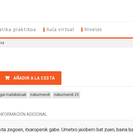
tika praktikoa
Aula virtual
Niveles
sa
AÑADIR A LA CESTA
rgai mailakatuak
irakurmendi
irakurmendi 23
INFORMACIÓN ADICIONAL
ta zegoen, itxaropenik gabe. Umetxo jaioberri bat zuen, baina bat