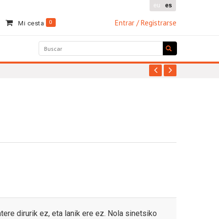
eu
es
Entrar / Registrarse
0
Mi cesta
ere dirurik ez, eta lanik ere ez. Nola sinetsiko