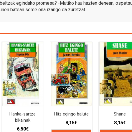
 beltzak egindako promesa? -Mutiko hau hazten denean, ospetsu
unen batean seme ona izango da zuretzat.
Hanka-sartze
Hitz egingo balute
Shane
bikainak
8,15
€
8,15
€
6,50
€