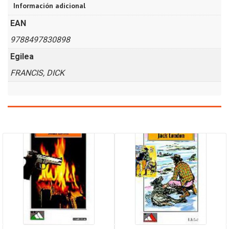
Información adicional
EAN
9788497830898
Egilea
FRANCIS, DICK