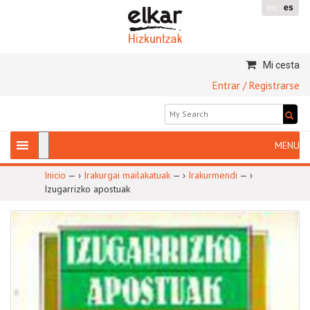
eu
es
Mi cesta
Entrar / Registrarse
Inicio
— ›
Irakurgai mailakatuak
— ›
Irakurmendi
— ›
Izugarrizko apostuak