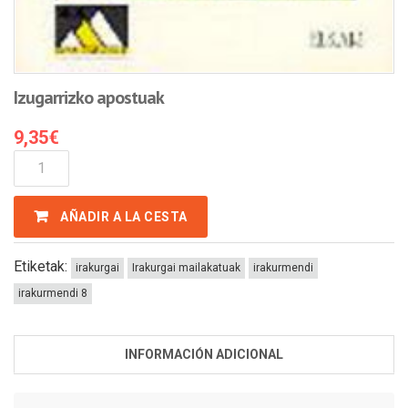
Izugarrizko apostuak
9,35
€
Izugarrizko
Apostuak
Cantidad
AÑADIR A LA CESTA
Etiketak:
irakurgai
Irakurgai mailakatuak
irakurmendi
irakurmendi 8
INFORMACIÓN ADICIONAL