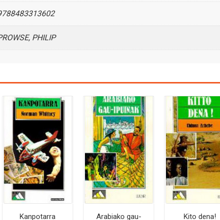
9788483313602
PROWSE, PHILIP
Kanpotarra
Arabiako gau-
Kito dena!