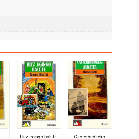
Hitz egingo balute
Casterbridgeko
S