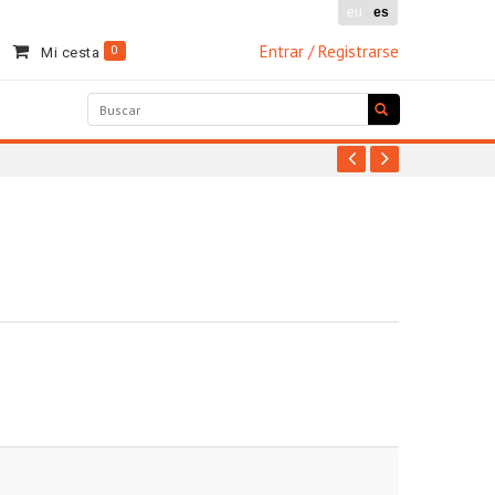
eu
es
Entrar / Registrarse
0
Mi cesta