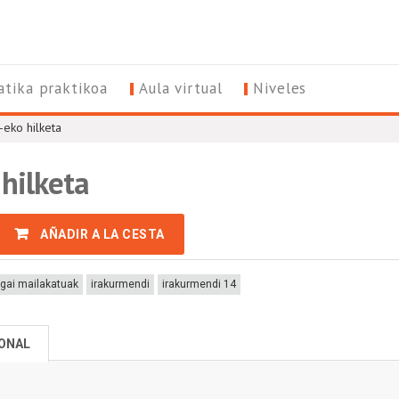
tika praktikoa
Aula virtual
Niveles
l-eko hilketa
 hilketa
AÑADIR A LA CESTA
rgai mailakatuak
irakurmendi
irakurmendi 14
IONAL