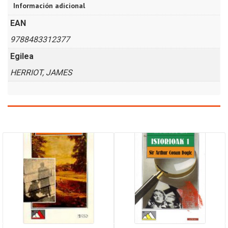
Información adicional
EAN
9788483312377
Egilea
HERRIOT, JAMES