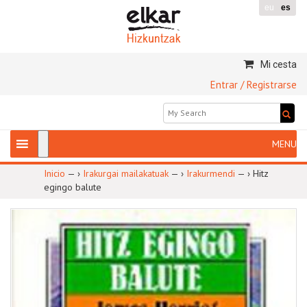
eu
es
Mi cesta
Entrar / Registrarse
Inicio
— ›
Irakurgai mailakatuak
— ›
Irakurmendi
— ›
Hitz
egingo balute