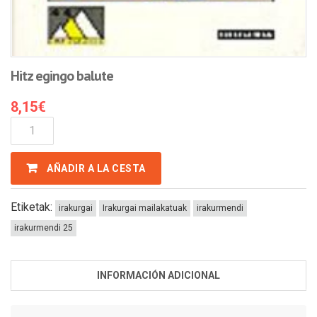
Hitz egingo balute
8,15
€
Hitz
Egingo
Balute
AÑADIR A LA CESTA
Cantidad
Etiketak:
irakurgai
Irakurgai mailakatuak
irakurmendi
irakurmendi 25
INFORMACIÓN ADICIONAL