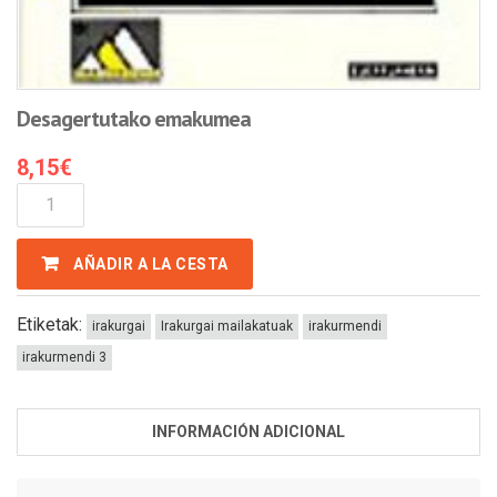
Desagertutako emakumea
8,15
€
Desagertutako
Emakumea
Cantidad
AÑADIR A LA CESTA
Etiketak:
irakurgai
Irakurgai mailakatuak
irakurmendi
irakurmendi 3
INFORMACIÓN ADICIONAL