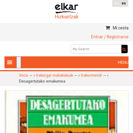
eu
es
Mi cesta
Entrar / Registrarse
Inicio
— ›
Irakurgai mailakatuak
— ›
Irakurmendi
— ›
Desagertutako emakumea