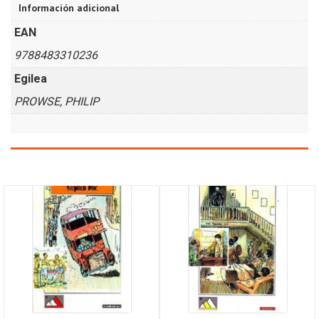
Información adicional
EAN
9788483310236
Egilea
PROWSE, PHILIP