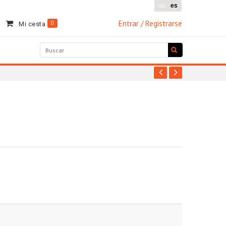
eu
es
Entrar / Registrarse
0
Mi cesta