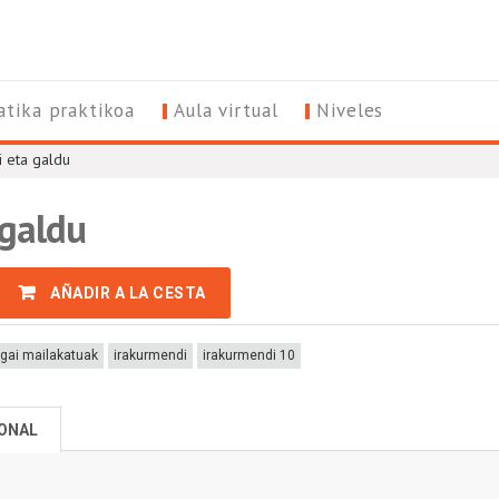
tika praktikoa
Aula virtual
Niveles
i eta galdu
 galdu
AÑADIR A LA CESTA
rgai mailakatuak
irakurmendi
irakurmendi 10
IONAL