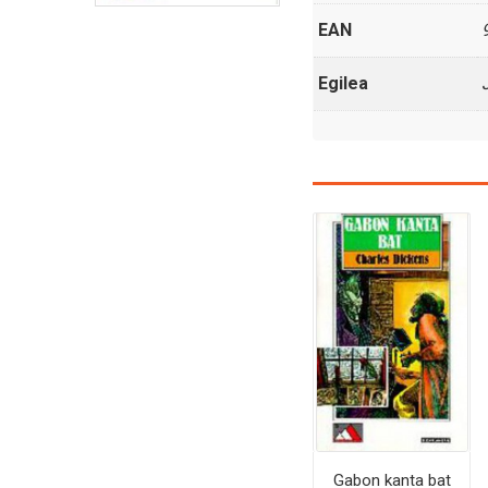
EAN
Egilea
Gabon kanta bat