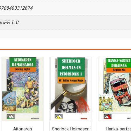
9788483312674
JUPP, T. C.
Aitonaren
Sherlock Holmesen
Hanka-sartz