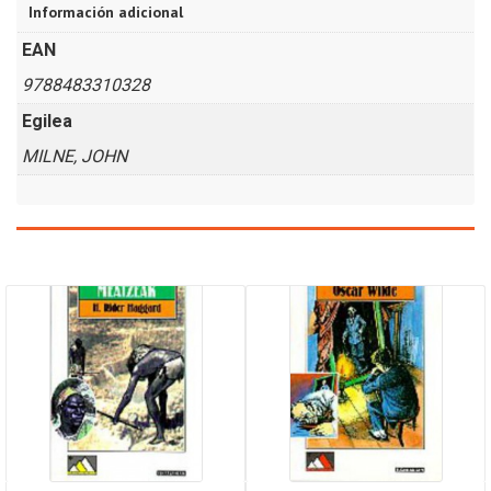
Información adicional
EAN
9788483310328
Egilea
MILNE, JOHN