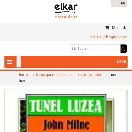
eu
es
Mi cesta
Entrar / Registrarse
Inicio
— ›
Irakurgai mailakatuak
— ›
Irakurmendi
— ›
Tunel
luzea