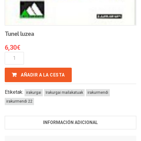
Tunel luzea
6,30
€
Tunel
Luzea
Cantidad
AÑADIR A LA CESTA
Etiketak:
irakurgai
Irakurgai mailakatuak
irakurmendi
irakurmendi 22
INFORMACIÓN ADICIONAL