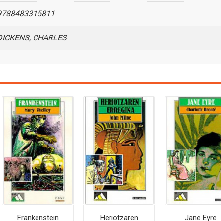
9788483315811
DICKENS, CHARLES
Frankenstein
Heriotzaren
Jane Eyre