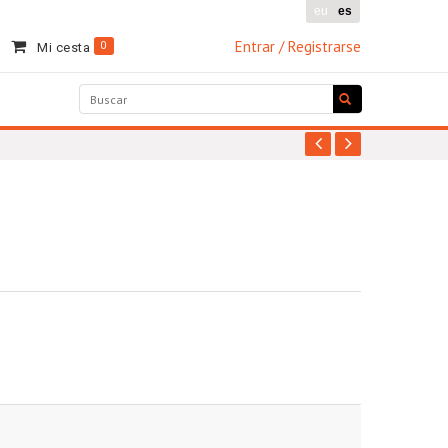
eu
es
Entrar / Registrarse
0
Mi cesta