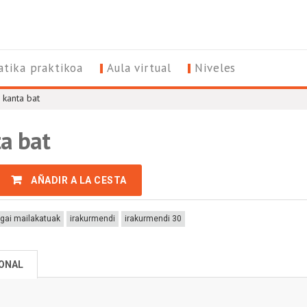
tika praktikoa
Aula virtual
Niveles
kanta bat
a bat
AÑADIR A LA CESTA
rgai mailakatuak
irakurmendi
irakurmendi 30
IONAL