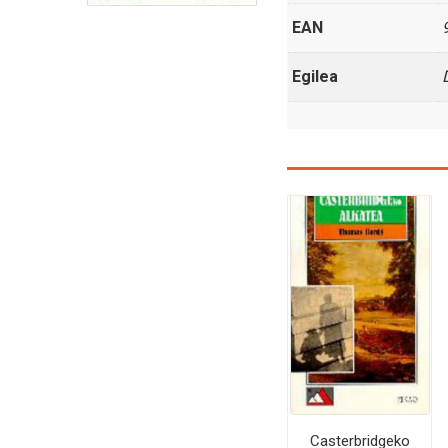
EAN
Egilea
Casterbridgeko