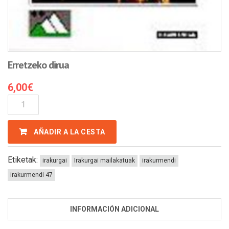
Erretzeko dirua
6,00
€
Erretzeko
Dirua
Cantidad
AÑADIR A LA CESTA
Etiketak:
irakurgai
Irakurgai mailakatuak
irakurmendi
irakurmendi 47
INFORMACIÓN ADICIONAL