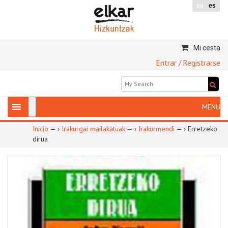
eu
es
Mi cesta
Entrar / Registrarse
Inicio
— ›
Irakurgai mailakatuak
— ›
Irakurmendi
— ›
Erretzeko
dirua